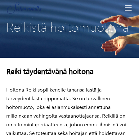
ETUSIVU
RETRIITTIMAJOITUS
Reikistä hoitomuotona
YMPÄRISTÖ
ÄÄNIMALJAT
TAPAAMINEN
TALONVÄKI
HINNAT JA VARAUKSET
Reiki täydentävänä hoitona
Hoitona Reiki sopii kenelle tahansa iästä ja
terveydentilasta riippumatta. Se on turvallinen
hoitomuoto, joka ei asianmukaisesti annettuna
milloinkaan vahingoita vastaanottajaansa.
Reikillä on
oma toimintaperiaatteensa, johon emme ihmisinä voi
vaikuttaa. Se toteuttaa sekä hoitajan että hoidettavan