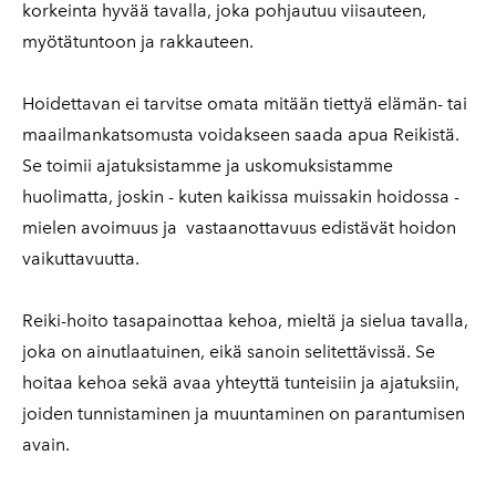
korkeinta hyvää tavalla, joka pohjautuu viisauteen,
myötätuntoon ja rakkauteen.
Hoidettavan ei tarvitse omata mitään tiettyä elämän- tai
maailmankatsomusta voidakseen saada apua Reikistä.
Se toimii ajatuksistamme ja uskomuksistamme
huolimatta, joskin - kuten kaikissa muissakin hoidossa -
mielen avoimuus ja vastaanottavuus edistävät hoidon
vaikuttavuutta.
Reiki-h
oito tasapainottaa kehoa, mieltä ja sielua tavalla,
joka on ainutlaatuinen, eikä sanoin selitettävissä. Se
hoitaa kehoa sekä avaa yhteyttä tunteisiin ja ajatuksiin,
joiden tunnistaminen ja muuntaminen on parantumisen
avain.