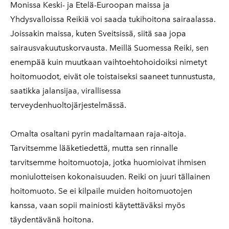
Monissa Keski- ja Etelä-Euroopan maissa ja
Yhdysvalloissa Reikiä voi saada tukihoitona sairaalassa.
Joissakin maissa, kuten Sveitsissä, siitä saa jopa
sairausvakuutuskorvausta. Meillä Suomessa Reiki, sen
enempää kuin muutkaan vaihtoehtohoidoiksi nimetyt
hoitomuodot, eivät ole toistaiseksi saaneet tunnustusta,
saatikka jalansijaa, virallisessa
terveydenhuoltojärjestelmässä.
Omalta osaltani pyrin madaltamaan raja-aitoja.
Tarvitsemme lääketiedettä, mutta sen rinnalle
tarvitsemme hoitomuotoja, jotka huomioivat ihmisen
moniulotteisen kokonaisuuden. Reiki on juuri tällainen
hoitomuoto. Se ei kilpaile muiden hoitomuotojen
kanssa, vaan sopii mainiosti käytettäväksi myös
täydentävänä hoitona.